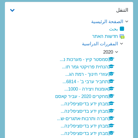
تجاوز التنقل
التنقل
الصفحة الرئيسية
بحث
חדשות האתר
المقررات الدراسية
2020
סמסטר קיץ - מערכות נ...
הנחית פרויקטי גמר תו...
עוזרי חינוך - רמת הג...
תחביר ערבי ב' - 6814...
אומנות ויצירה - 1000...
מחקרים 2020 - עביר קאסם
מבחן ידע בדיסציפלינה...
מבחן ידע בדיסציפלינה...
חברה ותרבות-אתגרים-ש...
מבחן ידע בדיסציפלינה...
מבחן ידע בדיסציפלינה...