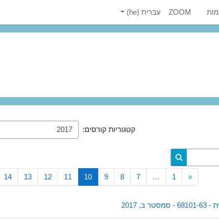
מות
ZOOM
עברית ‎(he)‎
קטגוריות קורסים:
חיפוש קורסים
קודם
(נוכחי)
14
13
12
11
10
9
8
7
…
1
«
ב, 2017